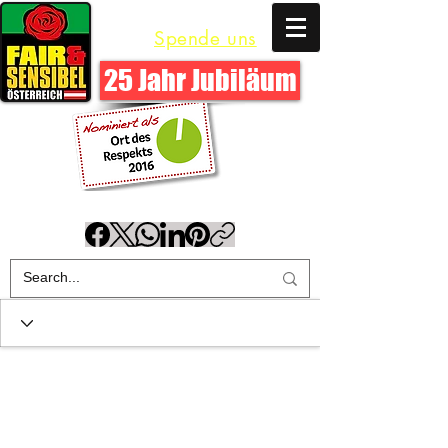
Polizei und AfrikanerInnen
Spende uns
25 Jahr Jubiläum