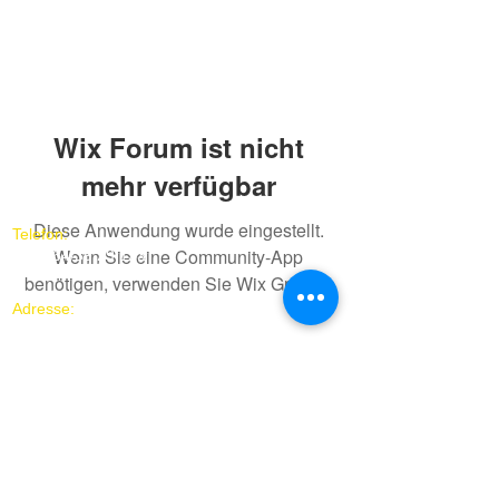
Wix Forum ist nicht
mehr verfügbar
Diese Anwendung wurde eingestellt.
Telefon:
Wenn Sie eine Community-App
+43/664/39 29 133
benötigen, verwenden Sie Wix Groups.
Adresse:
Verein „Fair und Sensibel Österreich -
Polizei und AfrikanerInnen“
1090 Wien, Boltzmanngasse 24
(bei
www.assistenz24.at
)
​​Impressum
Kontakt
Statuten