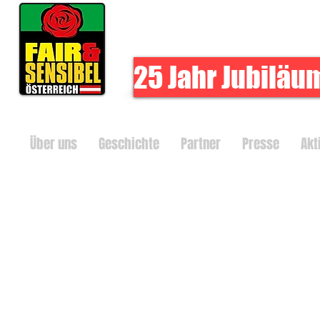
Polizei und AfrikanerInnen
25 Jahr Jubiläu
Über uns
Geschichte
Partner
Presse
Akt