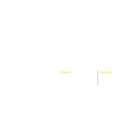
Telefon:
Adresse:
+43/664/39 29 133
Verein „Fair und Sensi
1090 Wien, Boltzman