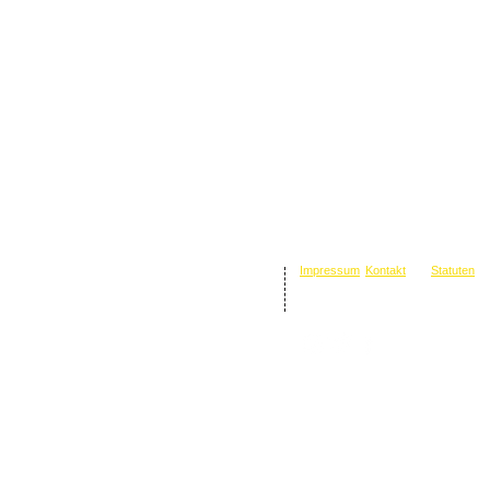
​​Impressum
Kontakt
Statuten
bel Österreich - Polizei und AfrikanerInnen“
ngasse 24 (bei
www.assistenz24.at
)