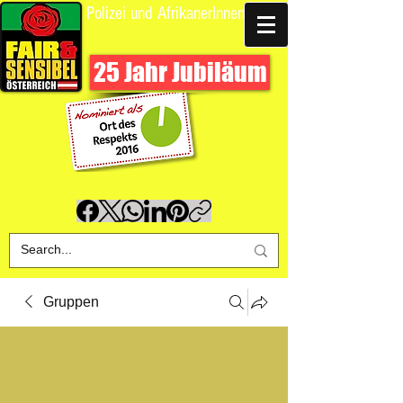
Polizei und AfrikanerInnen
Spende uns
25 Jahr Jubiläum
Gruppen