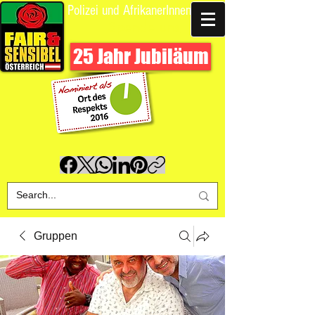
Polizei und AfrikanerInnen
Spende uns
25 Jahr Jubiläum
Gruppen