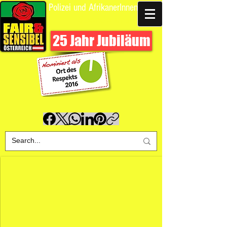
Polizei und AfrikanerInnen
Spende uns
25 Jahr Jubiläum