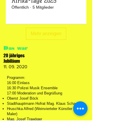
Afrika-Tage 2025
Öffentlich
·
5 Mitglieder
Mehr anzeigen
Das war
20 jähriges
Jubiläum
11. 09. 2020
Programm:
16:00 Einlass
16:30 Polizei Musik Ensemble
17:00 Moderation und Begrüßung
Oberst Josef Böck
Stadthauptmann Hofrat Mag. Klaus Schachner
Hruschka Alfred (Weinvierteler Künstler und
Maler)
Mag. Josef Trawöger
17:20 Fair und Sensibel Music Project