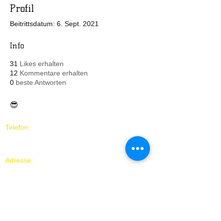
Profil
Beitrittsdatum: 6. Sept. 2021
Info
31
Likes erhalten
12
Kommentare erhalten
0
beste Antworten
😎
Telefon:
+43/664/39 29 133
Adresse:
Verein „Fair und Sensibel Österreich -
Polizei und AfrikanerInnen“
1090 Wien, Boltzmanngasse 24
(bei
www.assistenz24.at
)
​​Impressum