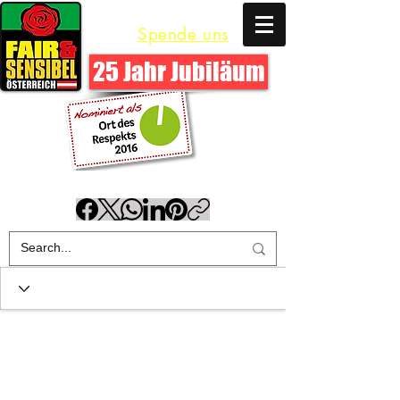
Polizei und AfrikanerInnen
Spende uns
25 Jahr Jubiläum