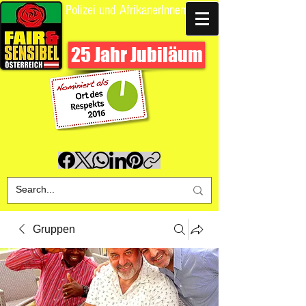
Polizei und AfrikanerInnen
Spende uns
25 Jahr Jubiläum
Gruppen