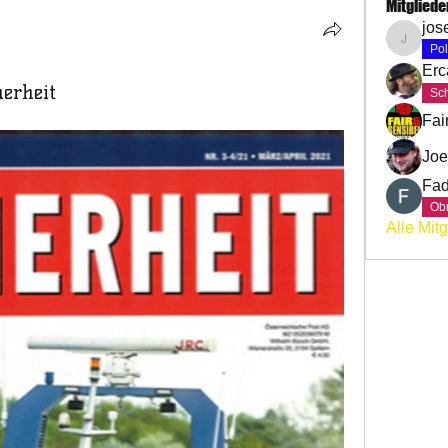
Mitgliede
jos
josef.b
Pol
Erc
herheit
Sch
Fai
Joe
Fad
Ob
Alle Mit