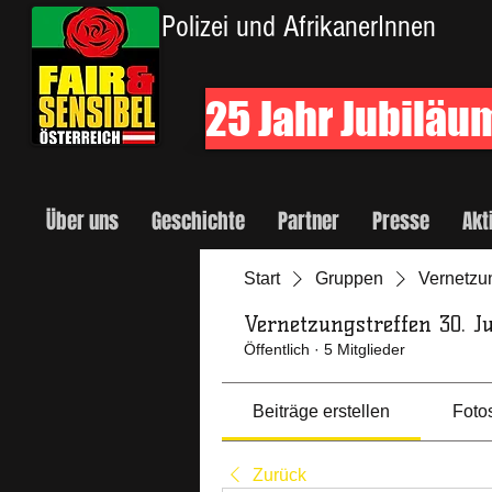
Polizei und AfrikanerInnen
25 Jahr Jubiläu
Über uns
Geschichte
Partner
Presse
Akt
Start
Gruppen
Vernetzun
Vernetzungstreffen 30. J
Öffentlich
·
5 Mitglieder
Beiträge erstellen
Foto
Zurück