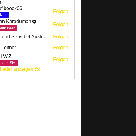
r
ef.boeck06
Folgen
oeck06
izist
an Karaduman
Folgen
riftführer
r und Sensibel Austria
Folgen
 Leitner
Folgen
i W.Z
Folgen
mann Stv.
glieder anzeigen (5)