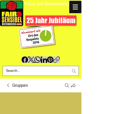
Polizei und AfrikanerInnen
Spende uns
25 Jahr Jubiläum
Gruppen