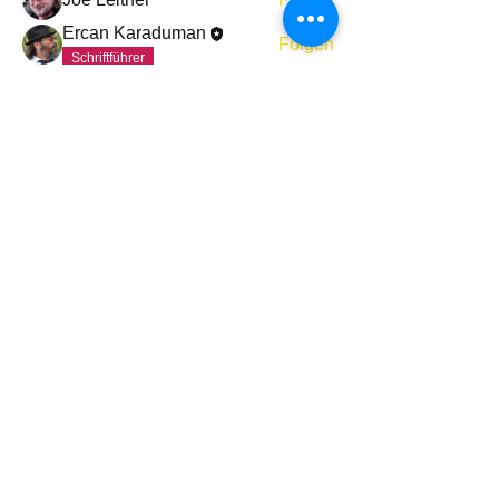
Ercan Karaduman
Folgen
Schriftführer
Alle Mitglieder anzeigen (2)
Telefon:
+43/664/39 29 133
Adresse:
Verein „Fair und Sensibel Österreich -
Polizei und AfrikanerInnen“
1090 Wien, Boltzmanngasse 24
(bei
www.assistenz24.at
)
​​Impressum
Kontakt
Statuten