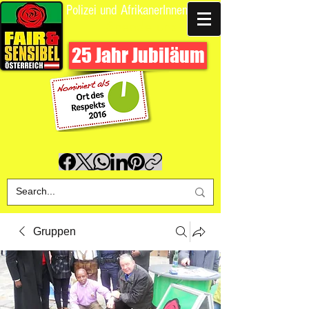
Polizei und AfrikanerInnen
Spende uns
25 Jahr Jubiläum
Gruppen