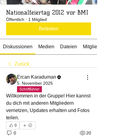
Nationalfeiertag 2012 vor BMI
Öffentlich
·
1 Mitglied
Beitreten
Diskussionen
Medien
Dateien
Mitglieder
Zurück
Ercan Karaduman
5. November 2025
Schriftführer
Willkommen in der Gruppe! Hier kannst 
du dich mit anderen Mitgliedern 
vernetzen, Updates erhalten und Fotos 
teilen.
0
0
20