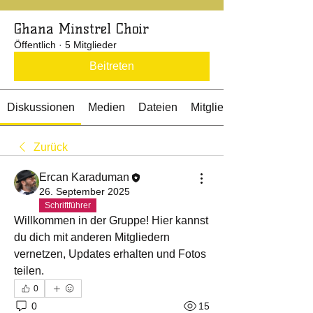
Ghana Minstrel Choir
Öffentlich
·
5 Mitglieder
Beitreten
Diskussionen
Medien
Dateien
Mitglieder
Zurück
Ercan Karaduman
26. September 2025
Schriftführer
Willkommen in der Gruppe! Hier kannst 
du dich mit anderen Mitgliedern 
vernetzen, Updates erhalten und Fotos 
teilen.
0
0
15