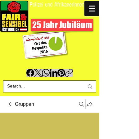
Polizei und AfrikanerInnen
Spende uns
25 Jahr Jubiläum
Gruppen