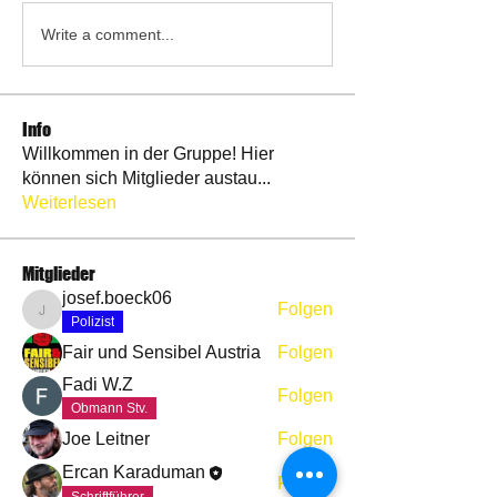
Write a comment...
Info
Willkommen in der Gruppe! Hier
können sich Mitglieder austau
...
Weiterlesen
Mitglieder
josef.boeck06
Folgen
josef.boeck06
Polizist
Fair und Sensibel Austria
Folgen
Fadi W.Z
Folgen
Obmann Stv.
Joe Leitner
Folgen
Ercan Karaduman
Folgen