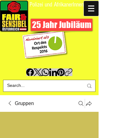
Polizei und AfrikanerInnen
Spende uns
25 Jahr Jubiläum
Gruppen