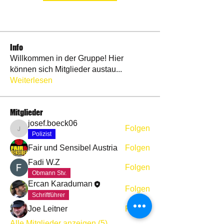
Info
Willkommen in der Gruppe! Hier
können sich Mitglieder austau
...
Weiterlesen
Mitglieder
josef.boeck06
Folgen
josef.boeck06
Polizist
Fair und Sensibel Austria
Folgen
Fadi W.Z
Folgen
Obmann Stv.
Ercan Karaduman
Folgen
Schriftführer
Joe Leitner
Folgen
Alle Mitglieder anzeigen (5)