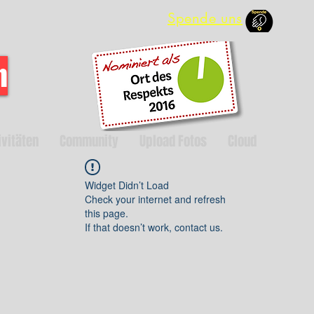
Spende uns
m
ivitäten
Community
Upload Fotos
Cloud
Widget Didn’t Load
Check your internet and refresh
this page.
If that doesn’t work, contact us.