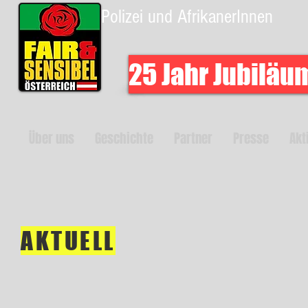
Polizei und AfrikanerInnen
25 Jahr Jubiläu
Über uns
Geschichte
Partner
Presse
Akt
AKTUELL